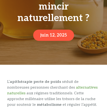
mincir
naturellement ?
juin 12, 2025
L’
apithérapie perte de poids
séduit de
nombreuses personnes cherchant des
alternatives
naturelles
aux régimes traditionnels. Cette
approche millénaire utilise les trésors de la ruche
pour soutenir le
métabolisme
et réguler l’appétit.