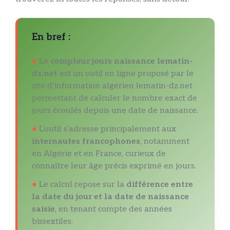
En bref :
●
Le
compteur jours naissance lematin-
dz.net
est un outil en ligne proposé par le
site d’information algérien lematin-dz.net
permettant de calculer le nombre exact de
jours écoulés depuis une date de naissance.
●
L’outil s’adresse principalement aux
internautes francophones
, notamment
en Algérie et en France, curieux de
connaître leur âge précis exprimé en jours.
●
Le calcul repose sur la
différence entre
la date du jour et la date de naissance
saisie
, en tenant compte des années
bissextiles.