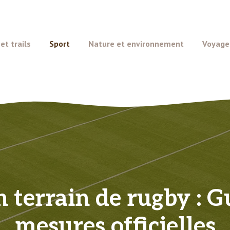
t trails
Sport
Nature et environnement
Voyage
 terrain de rugby : G
mesures officielles