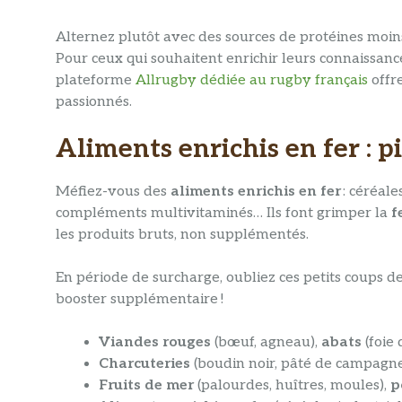
Alternez plutôt avec des sources de protéines moins 
Pour ceux qui souhaitent enrichir leurs connaissances
plateforme
Allrugby dédiée au rugby français
offr
passionnés.
Aliments enrichis en fer : p
Méfiez-vous des
aliments enrichis en fer
: céréale
compléments multivitaminés… Ils font grimper la
f
les produits bruts, non supplémentés.
En période de surcharge, oubliez ces petits coups de
booster supplémentaire !
Viandes rouges
(bœuf, agneau),
abats
(foie 
Charcuteries
(boudin noir, pâté de campagne,
Fruits de mer
(palourdes, huîtres, moules),
p