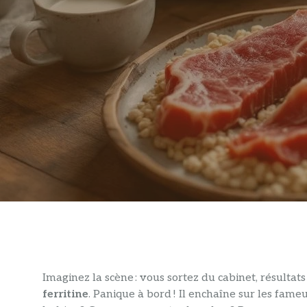
Imaginez la scène : vous sortez du cabinet, résultat
ferritine
. Panique à bord ! Il enchaîne sur les fam