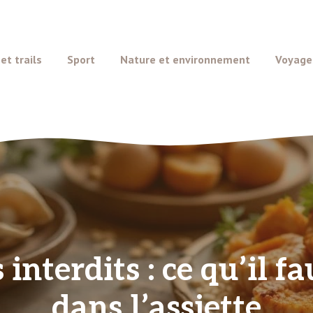
t trails
Sport
Nature et environnement
Voyage
 interdits : ce qu’il f
dans l’assiette