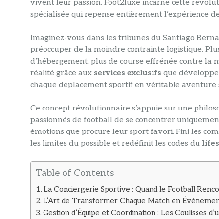
vivent leur passion. Foot2luxe incarne cette révol
spécialisée qui repense entièrement l’expérience des
Imaginez-vous dans les tribunes du Santiago Berna
préoccuper de la moindre contrainte logistique. Plus
d’hébergement, plus de course effrénée contre la m
réalité grâce aux
services exclusifs
que développen
chaque déplacement sportif en véritable aventure 
Ce concept révolutionnaire s’appuie sur une philos
passionnés de football de se concentrer uniquement 
émotions que procure leur sport favori. Fini les co
les limites du possible et redéfinit les codes du
life
Table of Contents
La Conciergerie Sportive : Quand le Football Renco
L’Art de Transformer Chaque Match en Événement
Gestion d’Équipe et Coordination : Les Coulisses d’