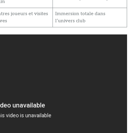
um
res joueurs et visites
Immersion totale dans
ives
l’univers club