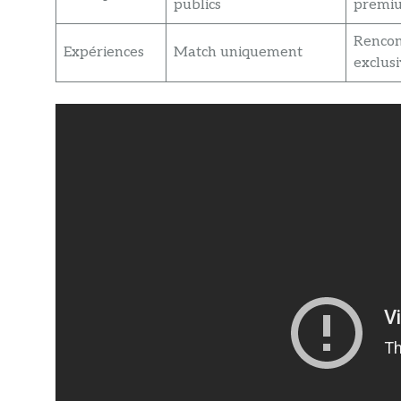
publics
premi
Rencont
Expériences
Match uniquement
exclus