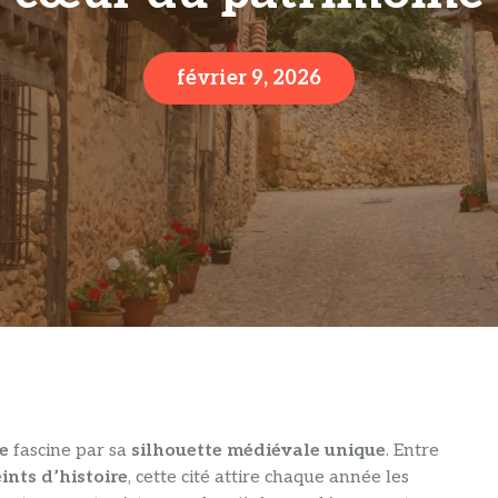
février 9, 2026
e
fascine par sa
silhouette médiévale unique
. Entre
ints d’histoire
, cette cité attire chaque année les