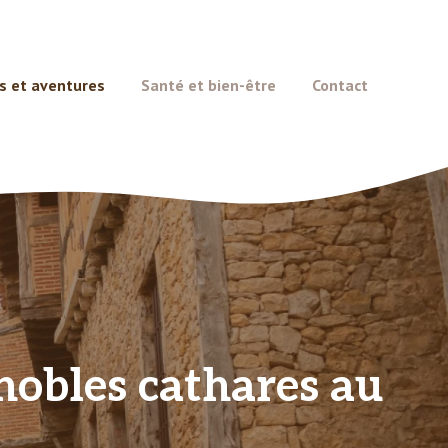
s et aventures
Santé et bien-être
Contact
nobles cathares au