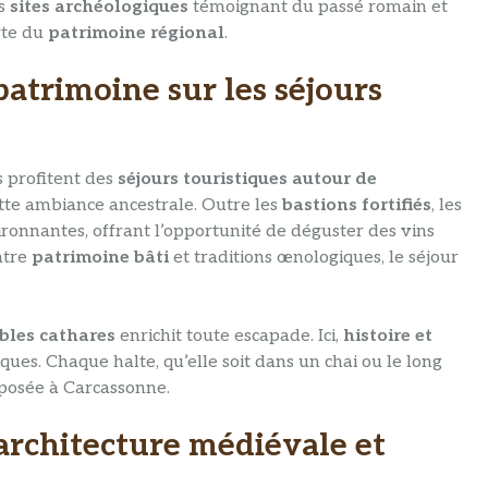
rs
sites archéologiques
témoignant du passé romain et
rte du
patrimoine régional
.
 patrimoine sur les séjours
 profitent des
séjours touristiques autour de
te ambiance ancestrale. Outre les
bastions fortifiés
, les
ironnantes, offrant l’opportunité de déguster des vins
ntre
patrimoine bâti
et traditions œnologiques, le séjour
bles cathares
enrichit toute escapade. Ici,
histoire et
ues. Chaque halte, qu’elle soit dans un chai ou le long
oposée à Carcassonne.
, architecture médiévale et