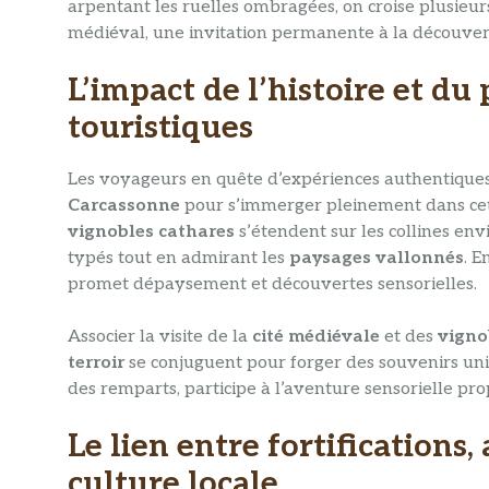
arpentant les ruelles ombragées, on croise plusieu
médiéval, une invitation permanente à la découve
L’impact de l’histoire et du
touristiques
Les voyageurs en quête d’expériences authentiques
Carcassonne
pour s’immerger pleinement dans cet
vignobles cathares
s’étendent sur les collines env
typés tout en admirant les
paysages vallonnés
. E
promet dépaysement et découvertes sensorielles.
Associer la visite de la
cité médiévale
et des
vigno
terroir
se conjuguent pour forger des souvenirs uniq
des remparts, participe à l’aventure sensorielle pr
Le lien entre fortifications
culture locale