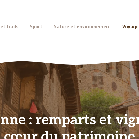
t trails
Sport
Nature et environnement
Voyage
nne : remparts et vig
cœur du patrimoine