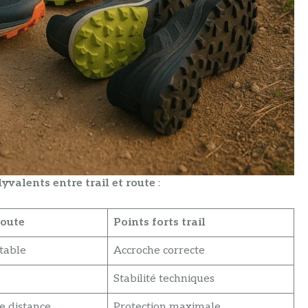
yvalents entre trail et route
:
route
Points forts trail
table
Accroche correcte
Stabilité techniques
e distance
Protection maximale