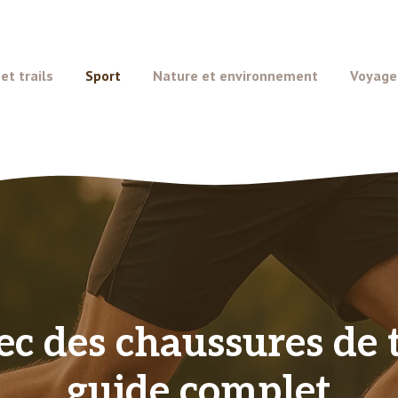
t trails
Sport
Nature et environnement
Voyage
c des chaussures de t
guide complet