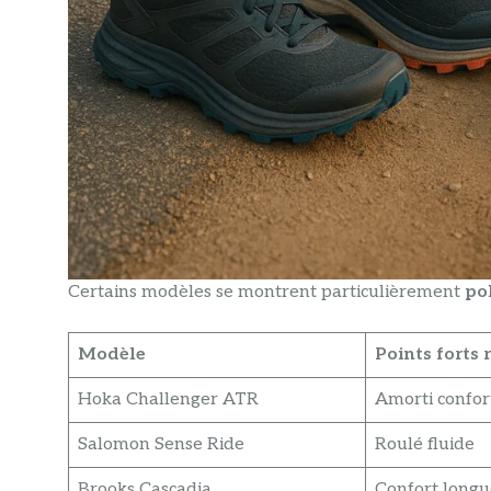
Certains modèles se montrent particulièrement
pol
Modèle
Points forts 
Hoka Challenger ATR
Amorti confor
Salomon Sense Ride
Roulé fluide
Brooks Cascadia
Confort longu