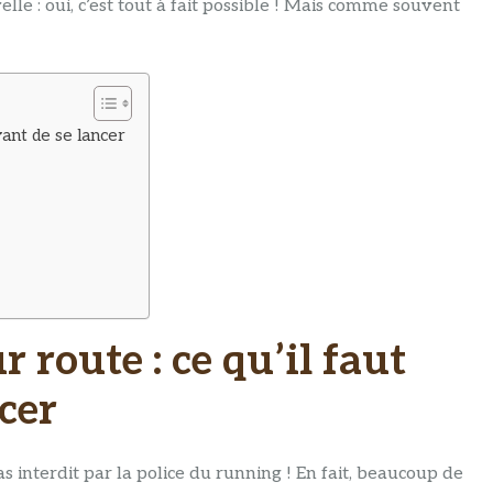
lle : oui, c’est tout à fait possible ! Mais comme souvent
avant de se lancer
 route : ce qu’il faut
cer
as interdit par la police du running ! En fait, beaucoup de