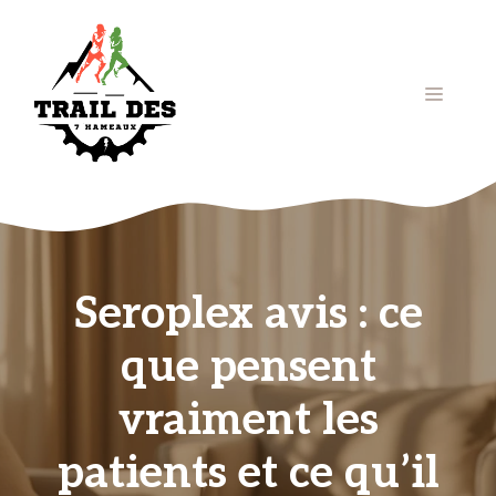
Aller
au
contenu
Menu
Seroplex avis : ce
que pensent
vraiment les
patients et ce qu’il