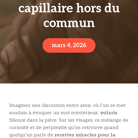
capillaire hors du
commun
mars 4, 2026
Imaginez une discussion entre amis, où l’un se met
soudain à évoquer un mot mystérieux :
yolaris
.
Silence dans la pièce. Sur les visages, ce mélange de
curiosité et de perplexité qu’on retrouve quand
quelqu’un parle de
recettes miracles pour la