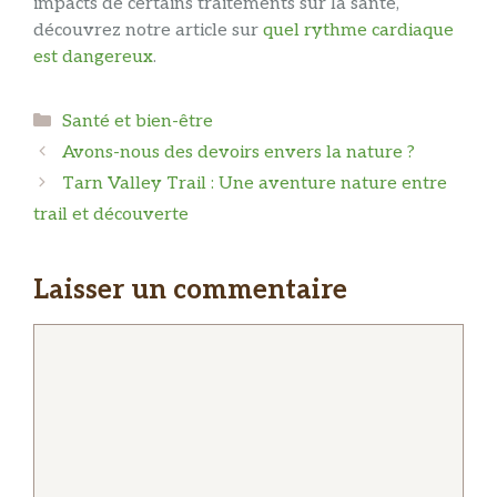
impacts de certains traitements sur la santé,
découvrez notre article sur
quel rythme cardiaque
est dangereux
.
Catégories
Santé et bien-être
Avons-nous des devoirs envers la nature ?
Tarn Valley Trail : Une aventure nature entre
trail et découverte
Laisser un commentaire
Commentaire