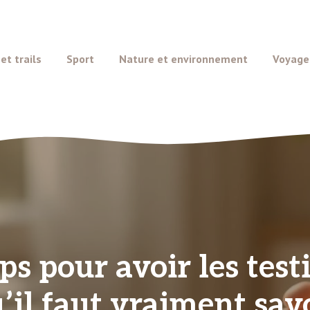
t trails
Sport
Nature et environnement
Voyage
 pour avoir les testic
’il faut vraiment sav