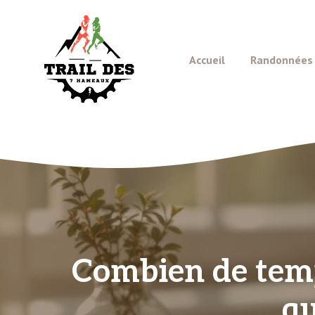
Aller
au
contenu
Accueil
Randonnées e
Combien de temps
qu