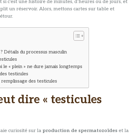
i c’est une histoire de minutes, d’heures ou de jours, et
plit un réservoir. Alors, mettons cartes sur table et
étour.
 ? Détails du processus masculin
sticules
i le « plein » ne dure jamais longtemps
es testicules
 remplissage des testicules
t dire « testicules
ie curiosité sur la
production de spermatozoïdes
et la