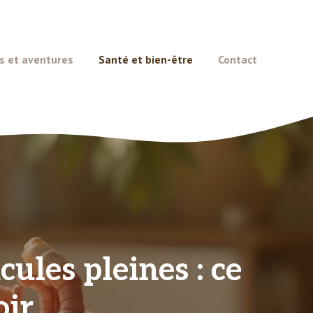
s et aventures
Santé et bien-être
Contact
ules pleines : ce
oir