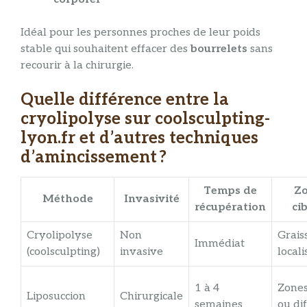
Idéal pour les personnes proches de leur poids
stable qui souhaitent effacer des
bourrelets
sans
recourir à la chirurgie.
Quelle différence entre la
cryolipolyse sur coolsculpting-
lyon.fr et d’autres techniques
d’amincissement ?
Temps de
Z
Méthode
Invasivité
récupération
ci
Cryolipolyse
Non
Grais
Immédiat
(coolsculpting)
invasive
locali
1 à 4
Zones
Liposuccion
Chirurgicale
semaines
ou di