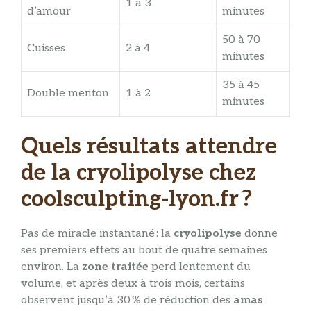
1 à 3
d’amour
minutes
50 à 70
Cuisses
2 à 4
minutes
35 à 45
Double menton
1 à 2
minutes
Quels résultats attendre
de la cryolipolyse chez
coolsculpting-lyon.fr ?
Pas de miracle instantané : la
cryolipolyse
donne
ses premiers effets au bout de quatre semaines
environ. La
zone traitée
perd lentement du
volume, et après deux à trois mois, certains
observent jusqu’à 30 % de réduction des
amas