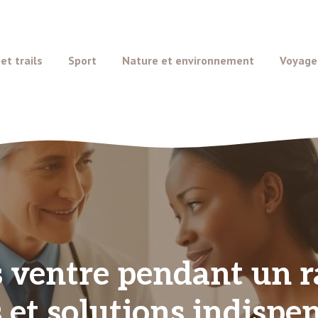
t trails
Sport
Nature et environnement
Voyage
 ventre pendant un r
 et solutions indispe