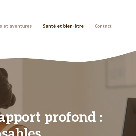
s et aventures
Santé et bien-être
Contact
apport profond :
nsables