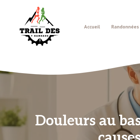
Aller
au
contenu
Accueil
Randonnées e
Douleurs au bas
causes