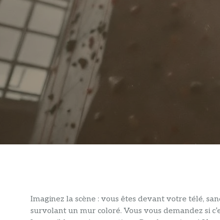
Imaginez la scène : vous êtes devant votre télé, san
survolant un mur coloré. Vous vous demandez si c’