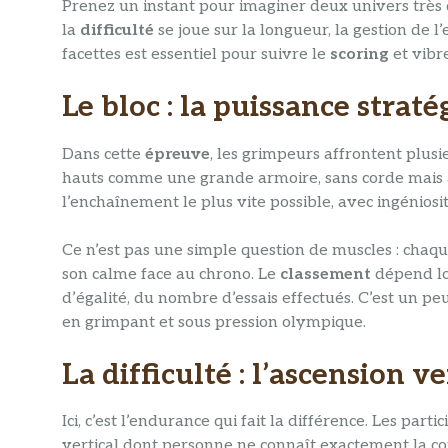
Prenez un instant pour imaginer deux univers très d
la
difficulté
se joue sur la longueur, la gestion de 
facettes est essentiel pour suivre le
scoring
et vibre
Le bloc : la puissance stra
Dans cette
épreuve
, les grimpeurs affrontent plu
hauts comme une grande armoire, sans corde mais a
l’enchaînement le plus vite possible, avec ingéniosit
Ce n’est pas une simple question de muscles : chaqu
son calme face au chrono. Le
classement
dépend lo
d’égalité, du nombre d’essais effectués. C’est un peu
en grimpant et sous pression olympique.
La difficulté : l’ascension 
Ici, c’est l’endurance qui fait la différence. Les par
vertical dont personne ne connaît exactement la co