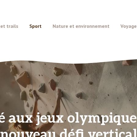
t trails
Sport
Nature et environnement
Voyage
é aux jeux olympiques
nouveau défi vertica