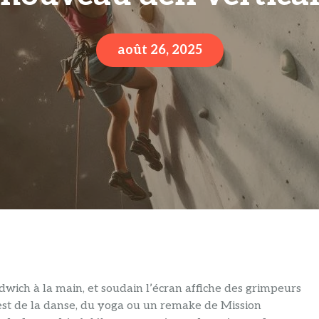
août 26, 2025
dwich à la main, et soudain l’écran affiche des grimpeurs
est de la danse, du yoga ou un remake de Mission