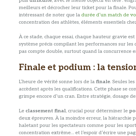
puis
difficulté
, avec le même objectif en tête : en
meilleurs et décrocher leur ticket pour la finale. Pou
intéressant de noter que la
durée d’un match de vo
concentration des athlètes, éléments essentiels ch
À ce stade, chaque essai, chaque hauteur gravie est 
système précis compilant les performances sur les 
pas compte double, surtout quand la concurrence es
Finale et podium : la tens
L’heure de vérité sonne lors de la
finale
. Seules le
accèdent après les qualifications. Cette phase se 
grimpe encore d’un cran. Entre stratégie, dosage de l
Le
classement final
, crucial pour déterminer le
po
deux épreuves. À la moindre erreur, la hiérarchie 
haletant pour les spectateurs comme pour les sportif
concentration extrême… et l’espoir d’écrire une page 