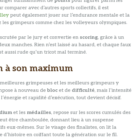
granger suffisamment de
points
pour figurer parmi les
r comparer avec d’autres sports collectifs, il est
lley
peut également jouer sur l’endurance mentale et la
ez les grimpeurs comme chez les volleyeurs olympiques.
scrutée par le jury et convertie en
scoring
, grâce à un
deux manches. Rien n’est laissé au hasard, et chaque faux
t aussi rude qu’un tricot mal terminé.
ion à son maximum
s meilleures grimpeuses et les meilleurs grimpeurs y
compose à nouveau de
bloc
et de
difficulté
, mais l’intensité
’énergie et rapidité d’exécution, tout devient décisif.
dium
et les
médailles
, repose sur les scores cumulés des
peut être chamboulée, donnant lieu à un suspense
s eux-mêmes. Sur le visage des finalistes, on lit la
d’histoire en coiffant toute la génération sur le fil.