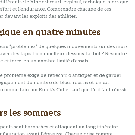
ifférents : le
bloc
est court, explosif, technique, alors que
l’effort et l’endurance. Comprendre chacune de ces
r devant les exploits des athlètes.
tégique en quatre minutes
sieurs “problèmes” de quelques mouvements sur des murs
vec des tapis bien moelleux dessous. Le but ? Résoudre
é et force, en un nombre limité d’essais.
e problème exige de réfléchir, d’anticiper et de garder
giquement du nombre de blocs réussis et, en cas
 comme faire un Rubik’s Cube, sauf que là, il faut réussir
vers les sommets
ticipants sont harnachés et attaquent un long itinéraire
nfiguration avant l’épreuve. Chaque prise compte,