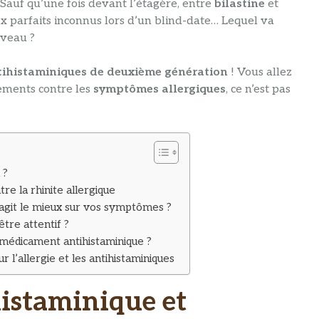
. Sauf qu’une fois devant l’étagère, entre
bilastine
et
ux parfaits inconnus lors d’un blind-date… Lequel va
rveau ?
tihistaminiques de deuxième génération
! Vous allez
tements contre les
symptômes allergiques
, ce n’est pas
 ?
tre la rhinite allergique
l agit le mieux sur vos symptômes ?
 être attentif ?
re médicament antihistaminique ?
r l’allergie et les antihistaminiques
histaminique et