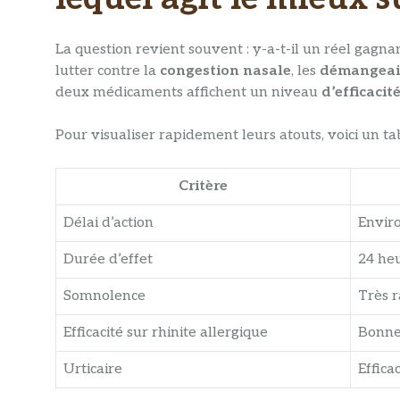
La question revient souvent : y-a-t-il un réel gagn
lutter contre la
congestion nasale
, les
démangeai
deux médicaments affichent un niveau
d’efficacit
Pour visualiser rapidement leurs atouts, voici un t
Critère
Délai d’action
Envir
Durée d’effet
24 he
Somnolence
Très r
Efficacité sur rhinite allergique
Bonne
Urticaire
Effica