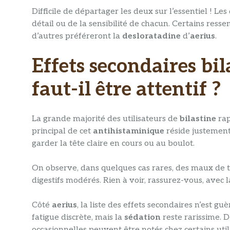
Difficile de départager les deux sur l’essentiel ! Les 
détail ou de la sensibilité de chacun. Certains res
d’autres préféreront la
desloratadine
d’
aerius
.
Effets secondaires bil
faut-il être attentif ?
La grande majorité des utilisateurs de
bilastine
rap
principal de cet
antihistaminique
réside justement 
garder la tête claire en cours ou au boulot.
On observe, dans quelques cas rares, des maux de t
digestifs modérés. Rien à voir, rassurez-vous, avec
Côté
aerius
, la liste des effets secondaires n’est 
fatigue discrète, mais la
sédation
reste rarissime. D
occasionnelles peuvent être notés chez certains util