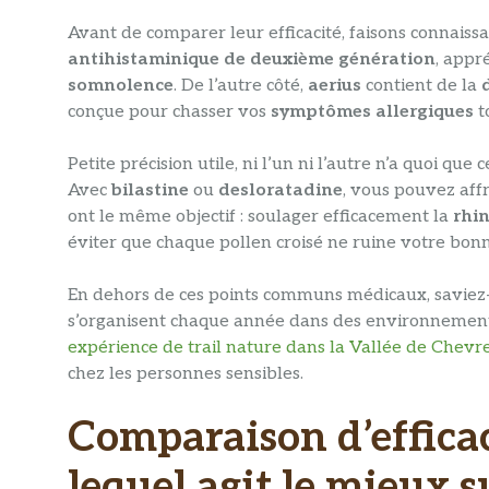
Avant de comparer leur efficacité, faisons connaiss
antihistaminique de deuxième génération
, appr
somnolence
. De l’autre côté,
aerius
contient de la
conçue pour chasser vos
symptômes allergiques
t
Petite précision utile, ni l’un ni l’autre n’a quoi que 
Avec
bilastine
ou
desloratadine
, vous pouvez aff
ont le même objectif : soulager efficacement la
rhin
éviter que chaque pollen croisé ne ruine votre bo
En dehors de ces points communs médicaux, savie
s’organisent chaque année dans des environnements
expérience de trail nature dans la Vallée de Chevr
chez les personnes sensibles.
Comparaison d’efficaci
lequel agit le mieux 