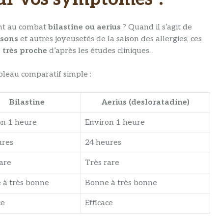
ant au combat
bilastine ou aerius
? Quand il s’agit de
sons
et autres joyeusetés de la saison des allergies, ces
é très proche
d’après les études cliniques.
ableau comparatif simple :
Bilastine
Aerius (desloratadine)
on 1 heure
Environ 1 heure
ures
24 heures
are
Très rare
 à très bonne
Bonne à très bonne
ce
Efficace