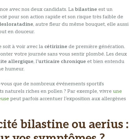
ance avec nos deux candidats. La
bilastine
est un
écié pour son action rapide et son risque très faible de
desloratadine
, autre fleur du même bouquet, elle aussi
out en douceur.
ce soit à voir avec la
cétirizine
de première génération.
ronter votre journée sans vous sentir plombé. Les deux
ite allergique
, l’
urticaire chronique
et bien entendu
nne humeur.
z-vous que de nombreux événements sportifs
 naturels riches en pollen ? Par exemple, vivre
une
euse
peut parfois accentuer l’exposition aux allergènes
té bilastine ou aerius :
sur vos symptômes ?