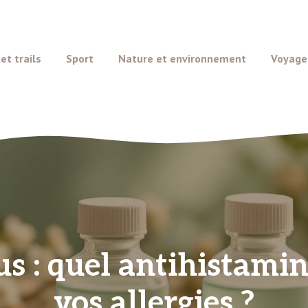
t trails
Sport
Nature et environnement
Voyage
us : quel antihistami
vos allergies ?