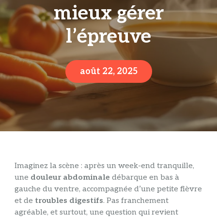
mieux gérer
l’épreuve
août 22, 2025
Imaginez la scène : après un week-end tranquille,
une
douleur abdominale
débarque en bas à
gauche du ventre, accompagnée d’une petite fièvre
et de
troubles digestifs
. Pas franchement
agréable, et surtout, une question qui revient