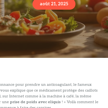
août 21, 2025
donnance pour prendre un anticoagulant, le fameux
 vous explique que ce médicament protège des caillots
rd, sur Internet comme à la machine à café, la même
ir une
prise de poids avec eliquis
! » Voilà comment le
 commence à faire des caprices.