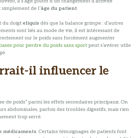
vent, il s’agit plutôt d’un changement d’activité
t simplement de l’
âge du patient
.
t du doigt
eliquis
dès que la balance grimpe : d’autres
ments sont liés au mode de vie, il est intéressant de
irectement sur le poids sans forcément augmenter
 bases pour perdre du poids sans sport
peut s’avérer utile
gé.
ait-il influencer le
ise de poids” parmi les effets secondaires principaux. On
rs abdominales, parfois des troubles digestifs, mais rien
nement trop serré.
ux
médicaments
. Certains témoignages de patients font