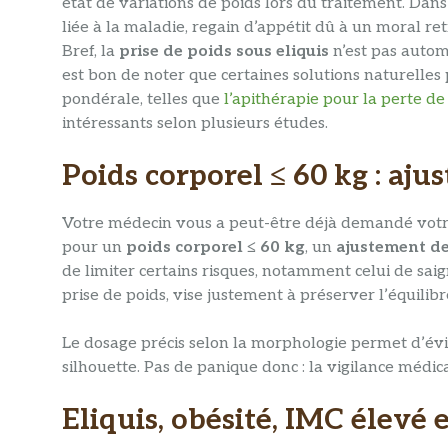
état de variations de poids lors du traitement. Dans 
liée à la maladie, regain d’appétit dû à un moral r
Bref, la
prise de poids sous eliquis
n’est pas automa
est bon de noter que certaines solutions naturelle
pondérale, telles que
l’apithérapie pour la perte de
intéressants selon plusieurs études.
Poids corporel ≤ 60 kg : aju
Votre médecin vous a peut-être déjà demandé vot
pour un
poids corporel ≤ 60 kg
, un
ajustement de
de limiter certains risques, notamment celui de sai
prise de poids, vise justement à préserver l’équilibr
Le dosage précis selon la morphologie permet d’évi
silhouette. Pas de panique donc : la vigilance médica
Eliquis, obésité, IMC élevé 