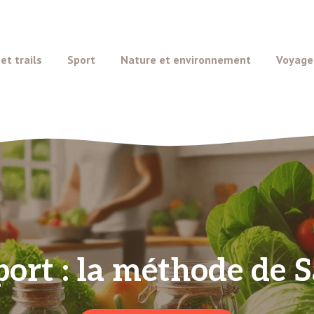
t trails
Sport
Nature et environnement
Voyage
port : la méthode de S