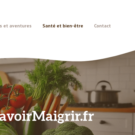
s et aventures
Santé et bien-être
Contact
avoirMaigrir.fr