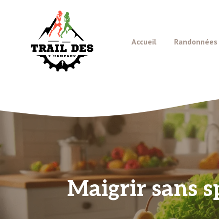
Aller
au
contenu
Accueil
Randonnées e
Maigrir sans s