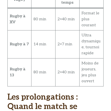
temps
Format le
Rugby à
80 min
2×40 min
plus
XV
courant
Ultra
dynamiqu
Rugby à 7
14 min
2×7 min
e, tournoi
rapide
Moins de
Rugby à
joueurs,
80 min
2×40 min
13
jeu plus
ouvert
Les prolongations :
Quand le match se