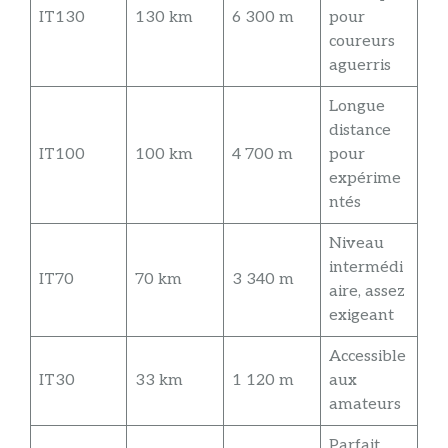
IT130
130 km
6 300 m
pour
coureurs
aguerris
Longue
distance
IT100
100 km
4 700 m
pour
expérime
ntés
Niveau
intermédi
IT70
70 km
3 340 m
aire, assez
exigeant
Accessible
IT30
33 km
1 120 m
aux
amateurs
Parfait