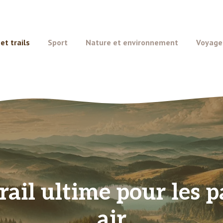
t trails
Sport
Nature et environnement
Voyage
 trail ultime pour les
air