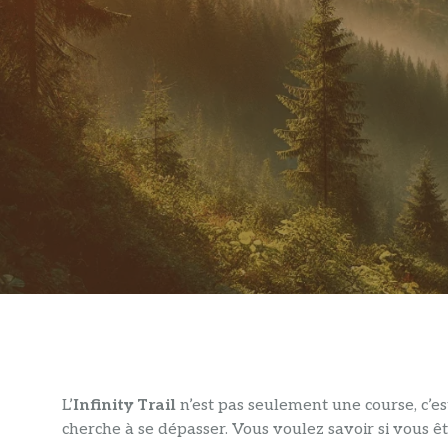
L’
Infinity Trail
n’est pas seulement une course, c’es
cherche à se dépasser. Vous voulez savoir si vous ête