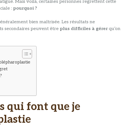
atigué. Mais voilà, certaines personnes regrettent cette
ciale :
pourquoi ?
 généralement bien maîtrisée. Les résultats ne
ets secondaires peuvent être
plus difficiles à gérer
qu’on
 blépharoplastie
gret
?
s qui font que je
lastie