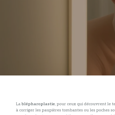
La
blépharoplastie
, pour ceux qui découvrent le t
à corriger les paupières tombantes ou les poches sou