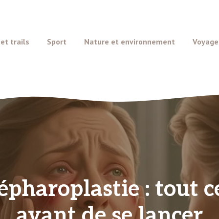
t trails
Sport
Nature et environnement
Voyage
épharoplastie : tout ce
avant de se lancer