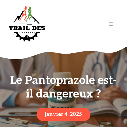
Aller
au
contenu
Menu
Le Pantoprazole est-
il dangereux ?
janvier 4, 2025