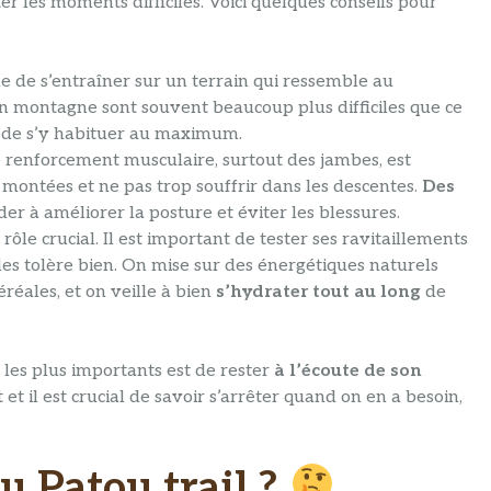
les moments difficiles. Voici quelques conseils pour
ue de s’entraîner sur un terrain qui ressemble au
en montagne sont souvent beaucoup plus difficiles que ce
le de s’y habituer au maximum.
le renforcement musculaire, surtout des jambes, est
 montées et ne pas trop souffrir dans les descentes.
Des
r à améliorer la posture et éviter les blessures.
 rôle crucial. Il est important de tester ses ravitaillements
 les tolère bien. On mise sur des énergétiques naturels
réales, et on veille à bien
s’hydrater tout au long
de
 les plus importants est de rester
à l’écoute de son
et il est crucial de savoir s’arrêter quand on en a besoin,
u Patou trail ?