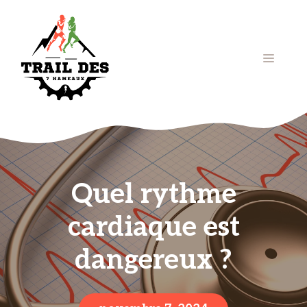
Aller
au
contenu
Menu
Quel rythme
cardiaque est
dangereux ?