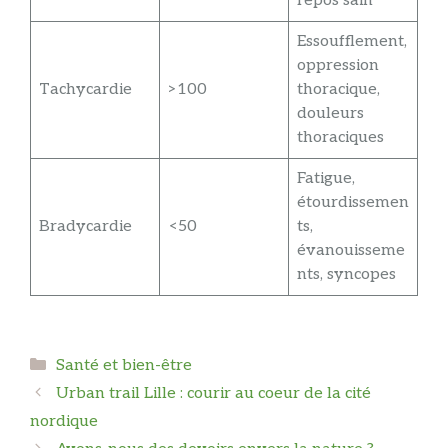
repos sain
Essoufflement,
oppression
Tachycardie
>100
thoracique,
douleurs
thoraciques
Fatigue,
étourdissemen
Bradycardie
<50
ts,
évanouisseme
nts, syncopes
Catégories
Santé et bien-être
Urban trail Lille : courir au coeur de la cité
nordique