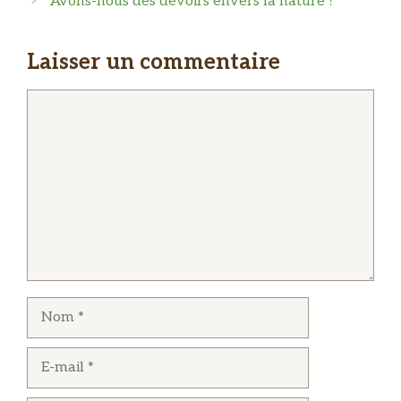
Avons-nous des devoirs envers la nature ?
Laisser un commentaire
Commentaire
Nom
E-
mail