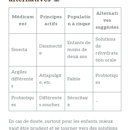
Alternati
Médicam
Principes
Populatio
ves
ent
actifs
n à risque
suggérées
Solutions
Enfants de
Diosmectit
de
Smecta
moins de
e
réhydrata
deux ans
tion orale
Argiles
Attapulgit
Probiotiqu
différente
Faible
e, etc.
es
s
Probiotiqu
Différente
Sécuritair
–
es
s souches
e
En cas de doute, surtout pour les enfants, mieux
vaut être prudent et se tourner vers des solutions