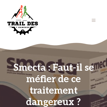
Aller
au
contenu
Menu
Smecta : Faut-il se
méfier de ce
traitement
dangereux ?