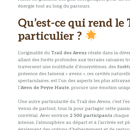
énergie tout au long du parcours.
Qu’est-ce qui rend le 
particulier ?
L’originalité du
Trail des Avens
réside dans la diver
allant des forêts profondes aux terrains calcaires tr
traversent une multitude d’écosystèmes, des
forêt
présence des fameux « avens », ces cavités naturel
spectaculaires, est l’un des aspects les plus attray
l’
Aven de Peyre Haute
, procure une émotion unique
Une autre particularité du Trail des Avens, c’est l
venus de partout, tous là pour partager cette pass
convivial. Avec environ
2 500 participants
chaque a
intense, l’atmosphère au départ et à l’arrivée est ple
également des options d’hébergement et de restaur