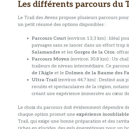
Les différents parcours du 
Le Trail des Avens propose plusieurs parcours pour
un petit résumé des options disponibles :
Parcours Court
(environ 13,3 km) : Idéal pou
paysages sans se lancer dans un effort trop 
Salamandre
et les
Gorges de la Cèze
, offra
Parcours Moyen
(environ 30,8 km) : Un chal
traileurs de niveau intermédiaire. Ce parco
de l’Aigle
et le
Dolmen de la Baume des F
Ultra-Trail
(environ 44,7 km) : Destiné aux pl
reculés et spectaculaires de la région, nota
créant une expérience immersive au cœur de
Le choix du parcours doit évidemment dépendre de 
chaque option promet une
expérience inoubliable
Trail, qui exige une bonne préparation et des ravi
riches en glucides, des gels énergétiques pour un bo