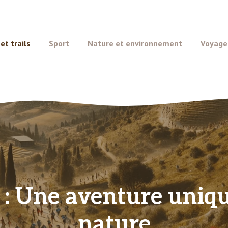
t trails
Sport
Nature et environnement
Voyage
 : Une aventure uniq
nature