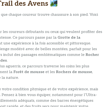
Trail des Avens
 que chaque coureur trouve chaussure à son pied. Voici
r les coureurs débutants ou ceux qui veulent profiter des
intense. Ce parcours passe par la
Grotte de la
nt une expérience à la fois accessible et pittoresque.
lenge modéré avec de belles montées, parfait pour les
urs inclut des passages emblématiques comme le
Rocher
ades
.
us aguerris, ce parcours traverse les coins les plus
mment la
Forêt de mousse
et les
Rochers de mousse
,
 la nature.
votre condition physique et de votre expérience, mais
. Pensez à bien vous équiper, notamment pour l’Ultra-
taillements adéquats, comme des barres énergétiques
ost rapide, et des fruits secs pour maintenir votre