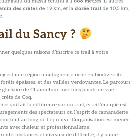
t culminant du massif central à
1 886 mètres
. D’autres
emin des crêtes
de 19 km, et la
dorée trail
de 10,5 km,
e.
rail du Sancy ?
r quelques raisons d’inscrire ce trail à votre
cy
est une région montagneuse riche en biodiversité.
 forêts épaisses, et des vallées verdoyantes. Le parcours
glaciaire de Chaudefour, avec des points de vue
 crête de Coq.
ce qui fait la différence sur un trail, et ici l’énergie est
couragements des spectateurs ou l’esprit de camaraderie
tenu tout au long de l’épreuve. L’organisation est menée
pants avec chaleur et professionnalisme.
rentes distances et niveaux de difficulté, il y a une