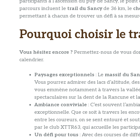
participants à l’ascension du puy de Sancy, le poin
parcours incluent le
trail du Sancy
de 36 km, le
ch
permettant à chacun de trouver un défi à sa mesur
Pourquoi choisir le t
Vous hésitez encore ?
Permettez-nous de vous donne
calendrier.
Paysages exceptionnels
: Le
massif du San
Vous pourrez admirer des lacs d’altitude, des
vous emmène notamment à travers la vallée 
spectaculaires sur la dent de la Rancune et la
Ambiance conviviale
: C’est souvent l’ambian
exceptionnelle. Que ce soit à travers les en
entre les coureurs, on se sent entouré et sou
par le club XTTR63, qui accueille les partici
Un défi pour tous
: Avec des courses de diffé