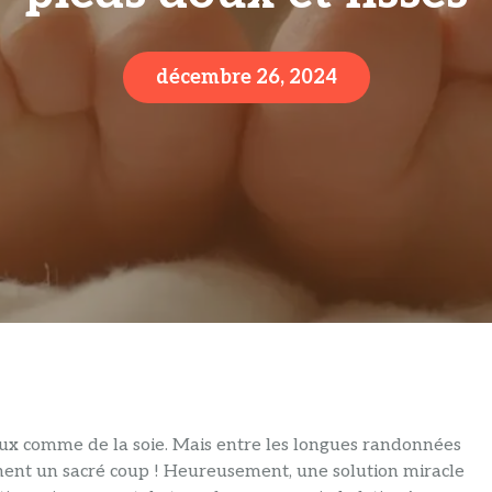
décembre 26, 2024
oux comme de la soie. Mais entre les longues randonnées
nnent un sacré coup ! Heureusement, une solution miracle