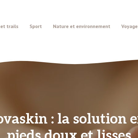
t trails
Sport
Nature et environnement
Voyage
vaskin : la solution 
pieds doux et lisses