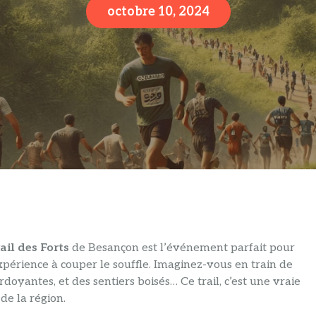
octobre 10, 2024
ail des Forts
de Besançon est l’événement parfait pour
xpérience à couper le souffle. Imaginez-vous en train de
rdoyantes, et des sentiers boisés… Ce trail, c’est une vraie
de la région.