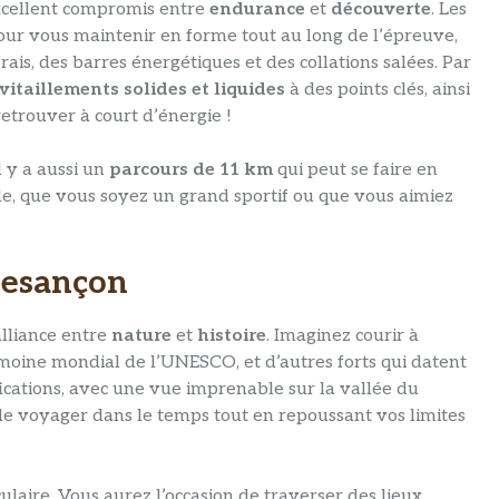
xcellent compromis entre
endurance
et
découverte
. Les
pour vous maintenir en forme tout au long de l’épreuve,
frais, des barres énergétiques et des collations salées. Par
vitaillements solides et liquides
à des points clés, ainsi
retrouver à court d’énergie !
l y a aussi un
parcours de 11 km
qui peut se faire en
, que vous soyez un grand sportif ou que vous aimiez
Besançon
 alliance entre
nature
et
histoire
. Imaginez courir à
imoine mondial de l’UNESCO, et d’autres forts qui datent
ifications, avec une vue imprenable sur la vallée du
 de voyager dans le temps tout en repoussant vos limites
ulaire. Vous aurez l’occasion de traverser des lieux