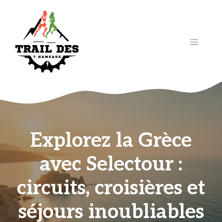
Aller
au
contenu
Menu
Explorez la Grèce
avec Selectour :
circuits, croisières et
séjours inoubliables