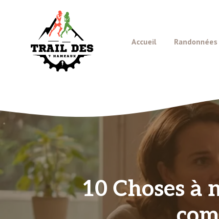
Aller
au
contenu
Accueil
Randonnées e
10 Choses à n
com