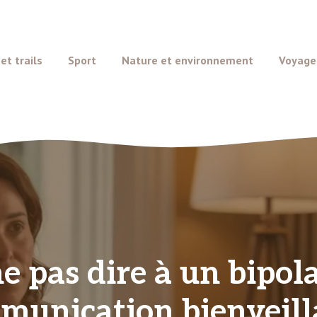
t trails
Sport
Nature et environnement
Voyage
e pas dire à un bipola
munication bienveill