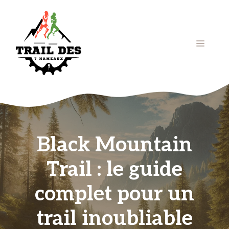
Aller
au
contenu
Menu
Black Mountain
Trail : le guide
complet pour un
trail inoubliable