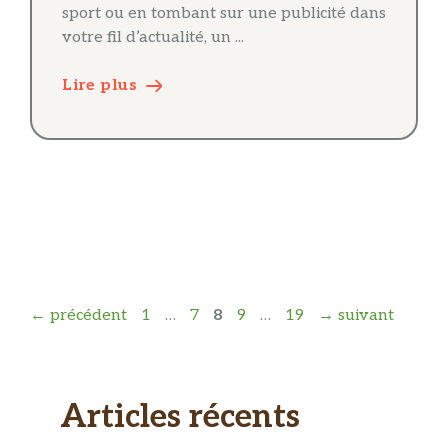
sport ou en tombant sur une publicité dans
votre fil d’actualité, un ...
Lire plus
Page
Page
Page
Page
Page
←
précédent
1
…
7
8
9
…
19
→
suivant
Articles récents